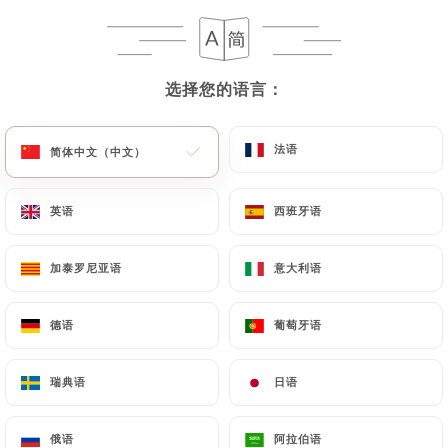
菜单
ZH
选择您的语言：
选择您的语言：
法语
法语
简体中文（中文）
简体中文（中文）
/
主页
评价
评价
英语
英语
西班牙语
西班牙语
加泰罗尼亚语
加泰罗尼亚语
意大利语
意大利语
德语
德语
葡萄牙语
葡萄牙语
64 Uniiti 评论
4.6 / 5
瑞典语
瑞典语
日语
日语
评论已核实，100% 真实。
俄语
俄语
阿拉伯语
阿拉伯语