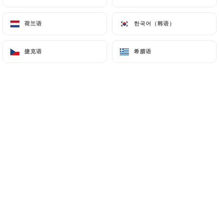
荷兰语
荷兰语
한국어（韩语）
한국어（韩语）
Nelly A. 已评分
N
4/5
捷克语
捷克语
希腊语
希腊语
13/06/2026
•
10:12
Lydie J. 已评分
L
4/5
Très bien le seul bémol c'est le niveau
sonore
17/04/2026
•
05:16
Rachel R. 已评分
R
5/5
Très bonne ambiance Très bon repas Je
recommande