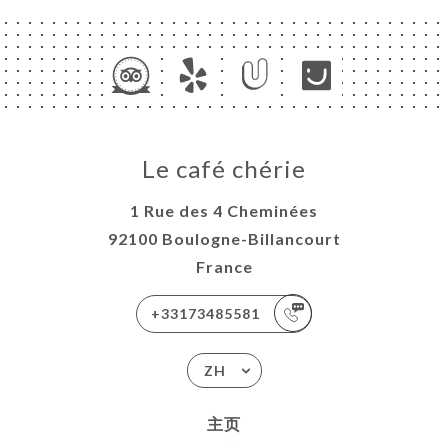
Le café chérie
1 Rue des 4 Cheminées
92100 Boulogne-Billancourt
France
+33173485581
ZH
主页