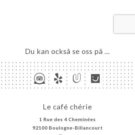
EM
KA
LERI
ÖMEN
NY
USION
Du kan också se oss på …
HS
TAKT
Le café chérie
1 Rue des 4 Cheminées
92100 Boulogne-Billancourt