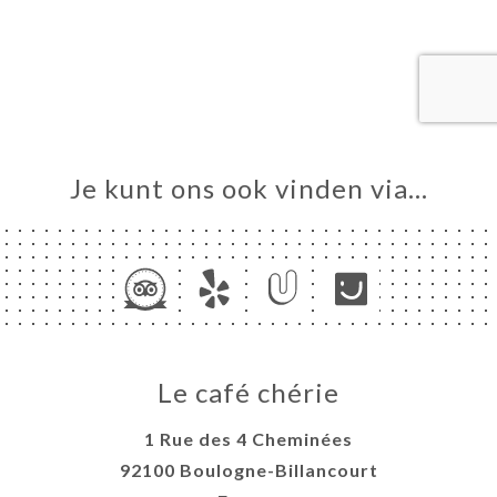
ME
VEREN
ERIJ
IEW
NU
Je kunt ons ook vinden via…
SION
HS
TACT
Le café chérie
1 Rue des 4 Cheminées
92100 Boulogne-Billancourt