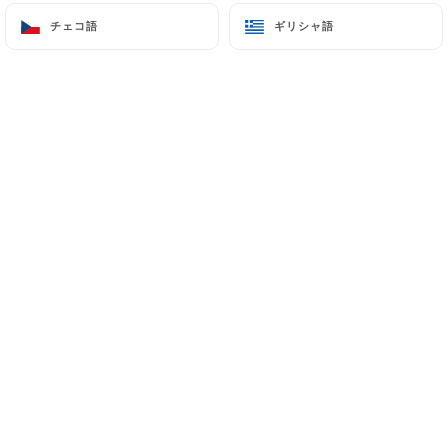
1 Rue des 4 Cheminées
チェコ語
チェコ語
ギリシャ語
ギリシャ語
92100 Boulogne-Billancourt France
+33173485581
名前
メールアドレス
電話番号