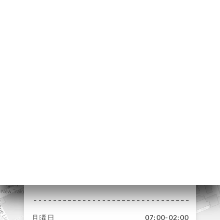
ーム
約
ラリー
ュー
ュー
USION
HS
絡先
1 Rue des 4
Cheminées
92100 Boulogne-
Billancourt France
月曜日
07:00-02:00