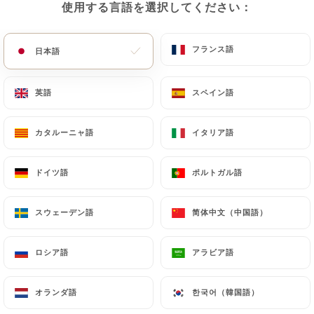
使用する言語を選択してください：
使用する言語を選択してください：
メニュー
JA
フランス語
フランス語
日本語
日本語
英語
英語
スペイン語
スペイン語
/
ホーム
連絡先
カタルーニャ語
カタルーニャ語
イタリア語
イタリア語
連絡先
ドイツ語
ドイツ語
ポルトガル語
ポルトガル語
スウェーデン語
スウェーデン語
简体中文（中国語）
简体中文（中国語）
ロシア語
ロシア語
アラビア語
アラビア語
Le café chérie
オランダ語
オランダ語
한국어（韓国語）
한국어（韓国語）