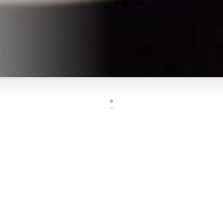
ournée, notre équipe vous accueillera autour :
D’un Café matinal, un déjeuner entre collègues avec une carte variée
y hour de 17H00 à 21H00 offrant un large choix de