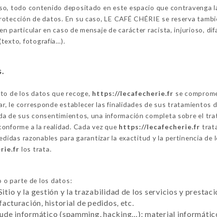
viso, todo contenido depositado en este espacio que contravenga la 
 protección de datos. En su caso, LE CAFÉ CHÉRIE se reserva también
 en particular en caso de mensaje de carácter racista, injurioso, di
texto, fotografía…).
s.
nto de los datos que recoge,
https://lecafecherie.fr
se compromet
ar, le corresponde establecer las finalidades de sus tratamientos 
ogida de sus consentimientos, una información completa sobre el t
conforme a la realidad. Cada vez que
https://lecafecherie.fr
trat
didas razonables para garantizar la exactitud y la pertinencia de 
rie.fr
los trata.
 o parte de los datos:
Sitio y la gestión y la trazabilidad de los servicios y presta
 facturación, historial de pedidos, etc.
raude informático (spamming, hacking…): material informático