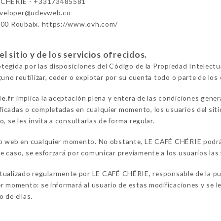
 CHÉRIE - +33173485581
eveloper@udevweb.co
100 Roubaix. https://www.ovh.com/
 sitio y de los servicios ofrecidos.
rotegida por las disposiciones del Código de la Propiedad Intelect
uno reutilizar, ceder o explotar por su cuenta todo o parte de los 
ie.fr
implica la aceptación plena y entera de las condiciones gener
icadas o completadas en cualquier momento, los usuarios del sit
, se les invita a consultarlas de forma regular.
o web en cualquier momento. No obstante, LE CAFÉ CHÉRIE podrá d
 caso, se esforzará por comunicar previamente a los usuarios las 
tualizado regularmente por LE CAFÉ CHÉRIE, responsable de la pu
r momento: se informará al usuario de estas modificaciones y se le
 de ellas.