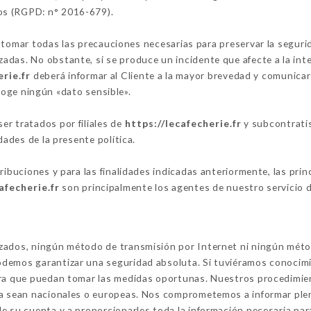
os (RGPD: n° 2016-679).
omar todas las precauciones necesarias para preservar la seguridad
das. No obstante, si se produce un incidente que afecte a la integ
erie.fr
deberá informar al Cliente a la mayor brevedad y comunica
oge ningún «dato sensible».
r tratados por filiales de
https://lecafecherie.fr
y subcontratis
dades de la presente política.
tribuciones y para las finalidades indicadas anteriormente, las pr
afecherie.fr
son principalmente los agentes de nuestro servicio de
izados, ningún método de transmisión por Internet ni ningún mét
demos garantizar una seguridad absoluta. Si tuviéramos conocimi
ara que puedan tomar las medidas oportunas. Nuestros procedimien
ya sean nacionales o europeas. Nos comprometemos a informar ple
e su cuenta y a proporcionarles toda la información necesaria par