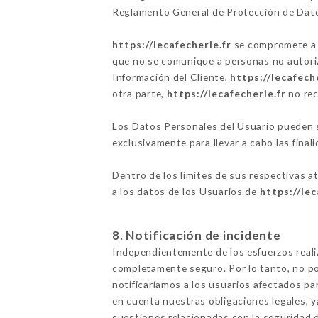
Reglamento General de Protección de Dat
https://lecafecherie.fr
se compromete a t
que no se comunique a personas no autoriza
Información del Cliente,
https://lecafech
otra parte,
https://lecafecherie.fr
no rec
Los Datos Personales del Usuario pueden se
exclusivamente para llevar a cabo las finali
Dentro de los límites de sus respectivas a
a los datos de los Usuarios de
https://lec
8. Notificación de incidente
Independientemente de los esfuerzos real
completamente seguro. Por lo tanto, no po
notificaríamos a los usuarios afectados p
en cuenta nuestras obligaciones legales, 
cuestiones relacionadas con la seguridad d