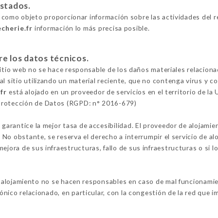
estados.
 como objeto proporcionar información sobre las actividades del re
echerie.fr
información lo más precisa posible.
re los datos técnicos.
l sitio web no se hace responsable de los daños materiales relacionad
al sitio utilizando un material reciente, que no contenga virus y 
fr
está alojado en un proveedor de servicios en el territorio de l
Protección de Datos (RGPD: n° 2016-679)
 garantice la mejor tasa de accesibilidad. El proveedor de alojamie
o. No obstante, se reserva el derecho a interrumpir el servicio de 
ejora de sus infraestructuras, fallo de sus infraestructuras o si l
 alojamiento no se hacen responsables en caso de mal funcionamient
fónico relacionado, en particular, con la congestión de la red que im