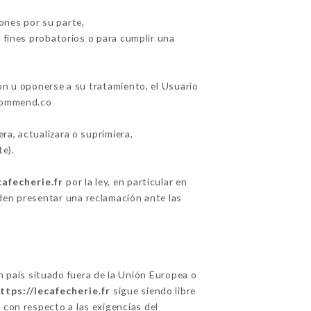
ones por su parte,
 fines probatorios o para cumplir una
ión u oponerse a su tratamiento, el Usuario
ecommend.co
era, actualizara o suprimiera,
e).
cafecherie.fr
por la ley, en particular en
en presentar una reclamación ante las
un país situado fuera de la Unión Europea o
ttps://lecafecherie.fr
sigue siendo libre
 con respecto a las exigencias del