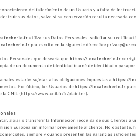
onocimiento del fallecimiento de un Usuario y a falta de instrucci
estruir sus datos, salvo si su conservación resulta necesaria con
cafecherie.fr
utiliza sus Datos Personales, solicitar su rectificac
ecafecherie.fr
por escrito en la siguiente dirección: privacy@ur
 Datos Personales que desearía que
https://lecafecherie.fr
corrigi
copia de un documento de identidad (carné de identidad o pasaport
sonales estarán sujetas a las obligaciones impuestas a
https://le
mentos. Por último, los Usuarios de
https://lecafecherie.fr
pued
e la CNIL (
https://www.cnil.fr/fr/plaintes
).
sonales
tar, alojar o transferir la Información recogida de sus Clientes a 
isión Europea sin informar previamente al cliente. No obstante,
h
 comerciales, siempre y cuando presenten las garantías suficientes