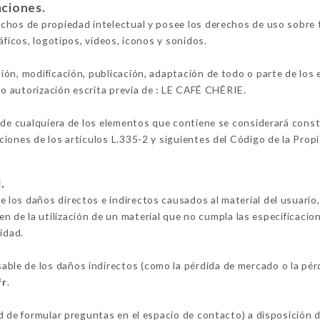
aciones.
chos de propiedad intelectual y posee los derechos de uso sobre t
áficos, logotipos, vídeos, iconos y sonidos.
ión, modificación, publicación, adaptación de todo o parte de los
lvo autorización escrita previa de : LE CAFÉ CHÉRIE.
 de cualquiera de los elementos que contiene se considerará constit
iones de los artículos L.335-2 y siguientes del Código de la Propi
.
os daños directos e indirectos causados al material del usuario, 
ien de la utilización de un material que no cumpla las especificacio
idad.
le de los daños indirectos (como la pérdida de mercado o la pérd
fr
.
ad de formular preguntas en el espacio de contacto) a disposición