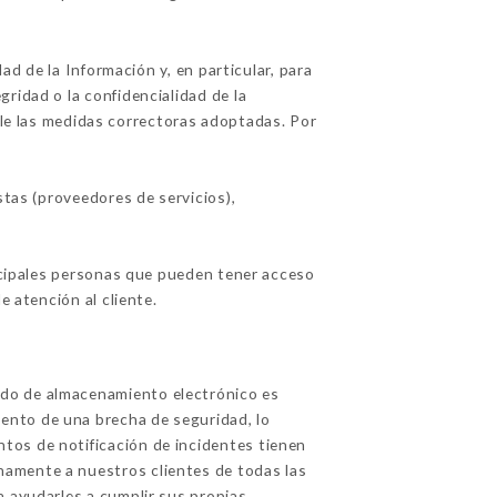
 de la Información y, en particular, para
ridad o la confidencialidad de la
rle las medidas correctoras adoptadas. Por
tas (proveedores de servicios),
incipales personas que pueden tener acceso
 atención al cliente.
odo de almacenamiento electrónico es
ento de una brecha de seguridad, lo
tos de notificación de incidentes tienen
namente a nuestros clientes de todas las
a ayudarles a cumplir sus propias