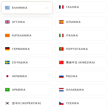
ΓΑΛΛΙΚΆ
ΓΑΛΛΙΚΆ
ΕΛΛΗΝΙΚΆ
ΕΛΛΗΝΙΚΆ
ΑΓΓΛΙΚΆ
ΑΓΓΛΙΚΆ
ΙΣΠΑΝΙΚΆ
ΙΣΠΑΝΙΚΆ
Le café chérie
ΚΑΤΑΛΑΝΙΚΆ
ΚΑΤΑΛΑΝΙΚΆ
ΙΤΑΛΙΚΆ
ΙΤΑΛΙΚΆ
ΓΕΡΜΑΝΙΚΆ
ΓΕΡΜΑΝΙΚΆ
ΠΟΡΤΟΓΑΛΙΚΆ
ΠΟΡΤΟΓΑΛΙΚΆ
64 ΑΞΙΟΛΌΓΗΣΗ
BAR BRASSERIE
简体中文 (ΚΙΝΈΖΙΚΑ)
简体中文 (ΚΙΝΈΖΙΚΑ)
ΣΟΥΗΔΙΚΆ
ΣΟΥΗΔΙΚΆ
1 Rue Des 4 Cheminées
92100 Boulogne-Billancourt France
ΙΑΠΩΝΙΚΆ
ΙΑΠΩΝΙΚΆ
ΡΩΣΙΚΆ
ΡΩΣΙΚΆ
ΑΡΑΒΙΚΆ
ΑΡΑΒΙΚΆ
ΟΛΛΑΝΔΙΚΆ
ΟΛΛΑΝΔΙΚΆ
한국어 (ΚΟΡΕΆΤΙΚΑ)
한국어 (ΚΟΡΕΆΤΙΚΑ)
ΤΣΈΧΙΚΑ
ΤΣΈΧΙΚΑ
Ποιοι είμαστε;